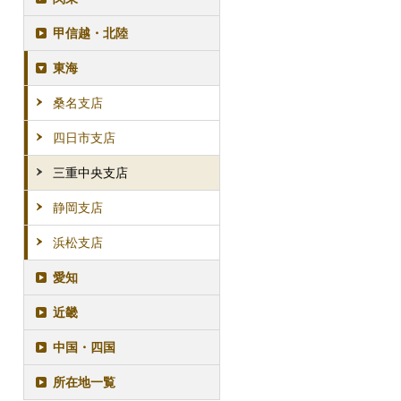
甲信越・北陸
東海
桑名支店
四日市支店
三重中央支店
静岡支店
浜松支店
愛知
近畿
中国・四国
所在地一覧