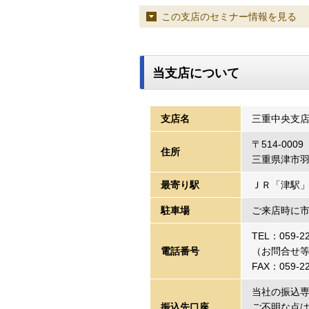
この支店のセミナー情報を見る
当支店について
支店名
三重中央支
〒514-0009
住所
三重県津市羽
最寄り駅
ＪＲ「津駅
駐車場
ご来店時に
TEL：059-22
電話番号
（お問合せ等・
FAX：059-22
当社の振込
振込先口座
ご不明な点