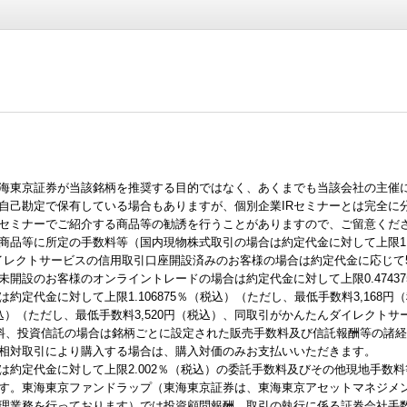
東海東京証券が当該銘柄を推奨する目的ではなく、あくまでも当該会社の主催
自己勘定で保有している場合もありますが、個別企業IRセミナーとは完全に
、セミナーでご紹介する商品等の勧誘を行うことがありますので、ご留意くだ
品等に所定の手数料等（国内現物株式取引の場合は約定代金に対して上限1.5
ダイレクトサービスの信用取引口座開設済みのお客様の場合は約定代金に応じて55
開設のお客様のオンライントレードの場合は約定代金に対して上限0.474375
約定代金に対して上限1.106875％（税込）（ただし、最低手数料3,168
（税込）（ただし、最低手数料3,520円（税込）、同取引がかんたんダイレクト
数料、投資信託の場合は銘柄ごとに設定された販売手数料及び信託報酬等の諸
相対取引により購入する場合は、購入対価のみお支払いいただきます。
は約定代金に対して上限2.002％（税込）の委託手数料及びその他現地手数
す。東海東京ファンドラップ（東海東京証券は、東海東京アセットマネジメ
理業務を行っております）では投資顧問報酬、取引の執行に係る証券会社手