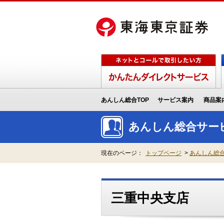
あんしん総合TOP
サービス案内
商品案
あんしん総合サー
現在のページ：
トップページ
>
あんしん総合
三重中央支店