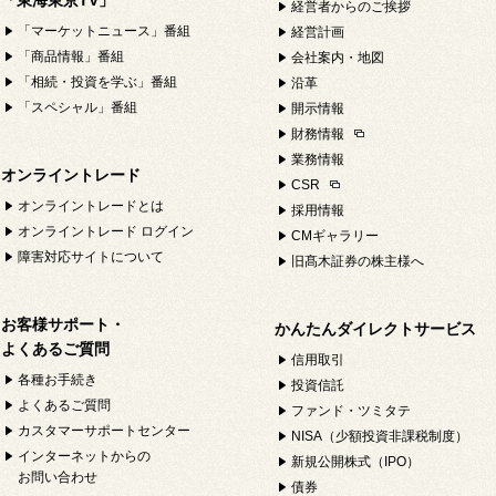
「東海東京TV」
経営者からのご挨拶
「マーケットニュース」番組
経営計画
「商品情報」番組
会社案内・地図
「相続・投資を学ぶ」番組
沿革
「スペシャル」番組
開示情報
財務情報
業務情報
オンライントレード
CSR
オンライントレードとは
採用情報
オンライントレード ログイン
CMギャラリー
障害対応サイトについて
旧髙木証券の株主様へ
お客様サポート・
かんたんダイレクトサービス
よくあるご質問
信用取引
各種お手続き
投資信託
よくあるご質問
ファンド・ツミタテ
カスタマーサポートセンター
NISA（少額投資非課税制度）
インターネットからの
新規公開株式（IPO）
お問い合わせ
債券