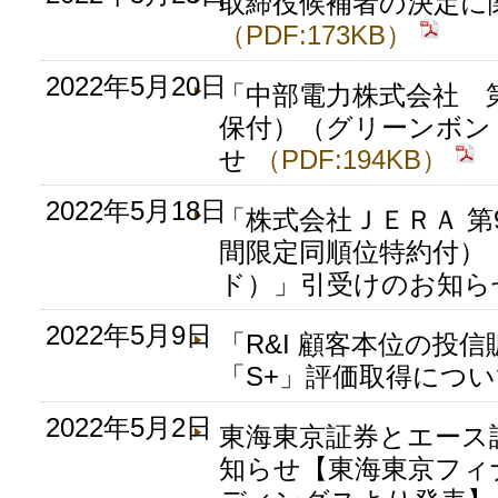
取締役候補者の決定に
（PDF:173KB）
2022年5月20日
「中部電力株式会社 第
保付）（グリーンボン
せ
（PDF:194KB）
2022年5月18日
「株式会社ＪＥＲＡ 第
間限定同順位特約付）
ド）」引受けのお知
2022年5月9日
「R&I 顧客本位の投
「S+」評価取得につ
2022年5月2日
東海東京証券とエース
知らせ【東海東京フィ