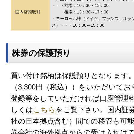
・・・前場：10：30～13：00
国内店頭取引
後場：13：30～17：00
・ヨーロッパ株（ドイツ、フランス、オラ
ス）・・・10：30～15：30
株券の保護預り
買い付け銘柄は保護預りとなります
（3,300円（税込））をいただいて
登録等をしていただければ口座管理
しくは
こちら
をご覧下さい。国内証
社の日本拠点含む）間での移管も可
券会社の海外拠点からの受け入れは