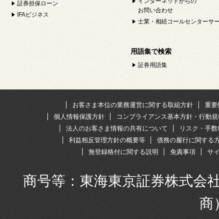
インターネットからの
証券担保ローン
お問い合わせ
IFAビジネス
士業・相続コールセンターサ
用語集で検索
証券用語集
お客さま本位の業務運営に関する取組方針
重要
個人情報保護方針
コンプライアンス基本方針・行動規
法人のお客さま情報の共有について
リスク・手数
利益相反管理方針の概要等
債務の履行に関する
無登録格付に関する説明
免責事項
サ
商号等：東海東京証券株式会社
商